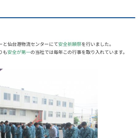
ーと仙台港物流センターにて
安全祈願祭
を行いました。
りも
安全が第一
の当社では毎年この行事を取り入れています。